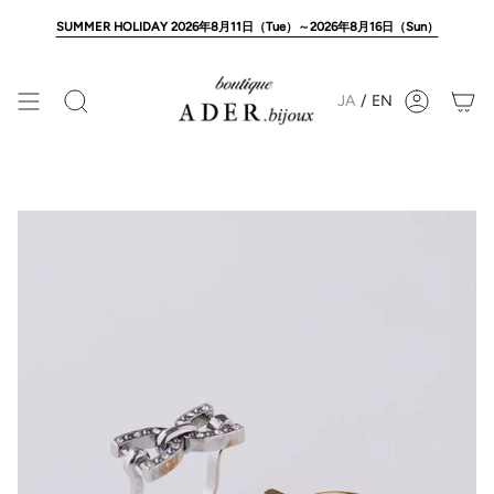
Skip
to
SUMMER HOLIDAY 2026年8月11日（Tue）～2026年8月16日（Sun）
content
JA
/
EN
Search
Account