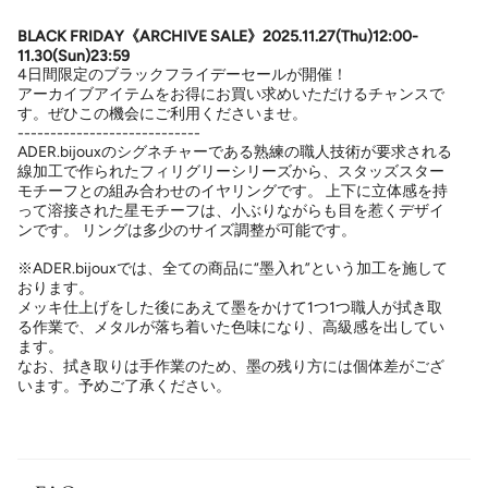
BLACK FRIDAY《ARCHIVE SALE》
2025.11.27(Thu)12:00-
11.30(Sun)23:59
4日間限定のブラックフライデーセールが開催！
アーカイブアイテムをお得にお買い求めいただけるチャンスで
す。ぜひこの機会にご利用くださいませ。
----------------------------
ADER.bijouxのシグネチャーである熟練の職人技術が要求される
線加工で作られたフィリグリーシリーズから、スタッズスター
モチーフとの組み合わせのイヤリングです。 上下に立体感を持
って溶接された星モチーフは、小ぶりながらも目を惹くデザイ
ンです。 リングは多少のサイズ調整が可能です。
※ADER.bijouxでは、全ての商品に“墨入れ”という加工を施して
おります。
メッキ仕上げをした後にあえて墨をかけて1つ1つ職人が拭き取
る作業で、メタルが落ち着いた色味になり、高級感を出してい
ます。
なお、拭き取りは手作業のため、墨の残り方には個体差がござ
います。予めご了承ください。