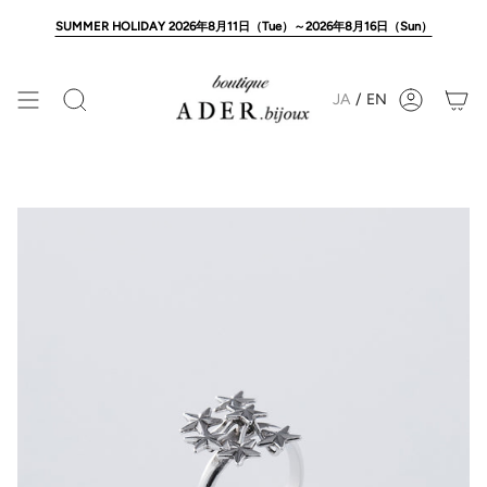
Skip
to
SUMMER HOLIDAY 2026年8月11日（Tue）～2026年8月16日（Sun）
content
JA
/
EN
Search
Account