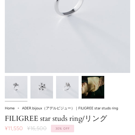
ADER.bijoux（アデルビジュー）｜FILIGREE star studs ring
Home
FILIGREE star studs ring/リング
¥11,550
価
¥16,500
30%
OFF