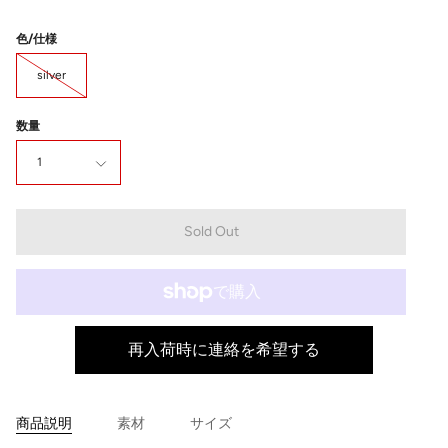
格
色/仕様
silver
数量
1
Sold Out
再入荷時に連絡を希望する
商品説明
素材
サイズ