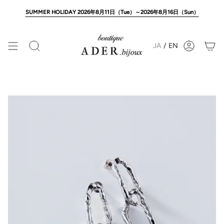
Skip
to
SUMMER HOLIDAY 2026年8月11日（Tue）～2026年8月16日（Sun）
content
JA
/
EN
Search
Account