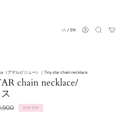
JA
/
EN
Account
Search
joux（アデルビジュー）｜Tiny star chain necklace
R chain necklace/
レス
0,900
30%
OFF