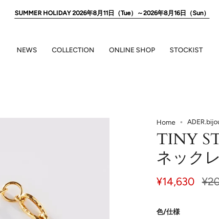
SUMMER HOLIDAY 2026年8月11日（Tue）～2026年8月16日（Sun）
NEWS
COLLECTION
ONLINE SHOP
STOCKIST
ADER.bi
Home
TINY STA
ネック
¥14,630
価
¥2
格
色/仕様