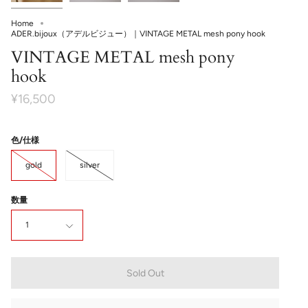
Home
ADER.bijoux（アデルビジュー）｜VINTAGE METAL mesh pony hook
VINTAGE METAL mesh pony
hook
¥16,500
色/仕様
gold
silver
数量
1
Sold Out