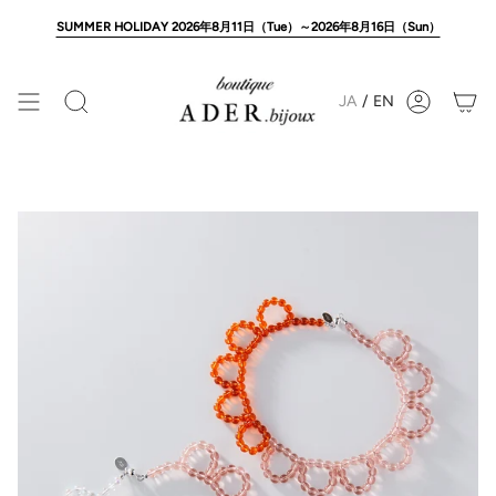
Skip
to
SUMMER HOLIDAY 2026年8月11日（Tue）～2026年8月16日（Sun）
content
JA
/
EN
Search
Account