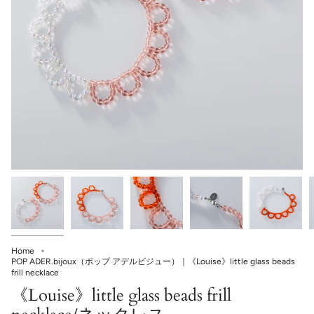
Home
POP ADER.bijoux（ポップ アデルビジュー）｜《Louise》little glass beads
frill necklace
《Louise》little glass beads frill