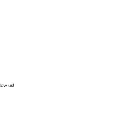
llow us!
ram
acebook