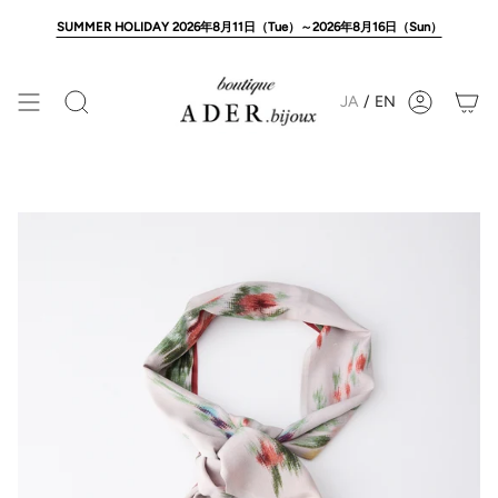
Skip
to
SUMMER HOLIDAY 2026年8月11日（Tue）～2026年8月16日（Sun）
content
JA
/
EN
Search
Account