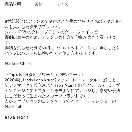
商品説明
素材
サイズ
8世紀後半にフランスで制作された手のひらサイズのテキスタイ
ルを拡大したタテ糸プリント。
シルク100%のクレープデシンのダブルフェイスで
裏側は単色のため、アレンジの仕方で印象が大きく変わりま
す。
両端を尖らせた独特の細長いシルエットで、首元に垂らしたり
バッグのハンドルに巻いたりと使い方も様々です。
Made in China
《Tapis Noir(タピ ノワール ）/デンマーク》
2020年にMads Lehn Kruse(マッズ・レーン・クルーゼ)によっ
てデンマークで設立されたTapis Noir（タピ ノワール） は、ヴ
ィンテージのテキスタイルをモダンにアレンジし、素材や手法
にこだわって生まれたスカーフブランドです。
古いファブリックのコレクターであるアートディレクターの
Mads Lehn
READ MORE