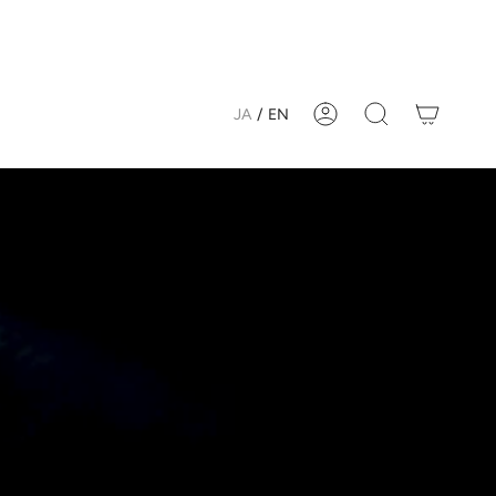
JA
/
EN
Account
Search