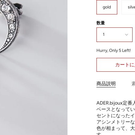
gold
silv
数量
1
Hurry, Only
5
Left!
カートに
商品説明
ADER.bijou
ベースとなってい
セントになったイ
アシンメトリーな
色が相まって、大
す。