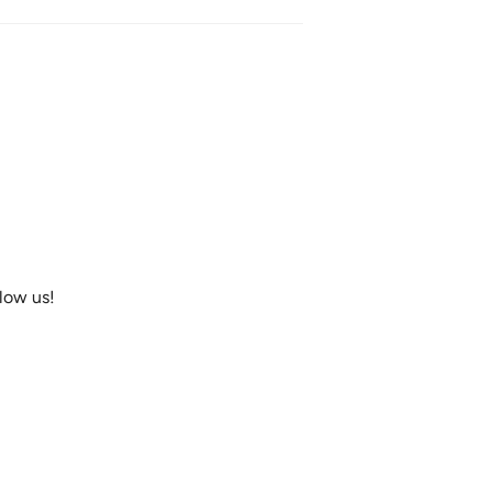
llow us!
ram
acebook