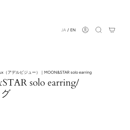
JA
/
EN
Account
Search
joux（アデルビジュー）｜MOON&STAR solo earring
AR solo earring/
ング