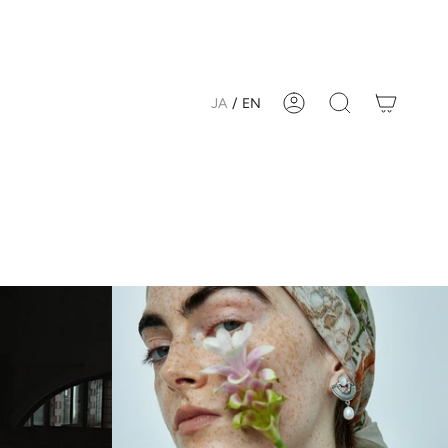
JA
/
EN
Account
Search