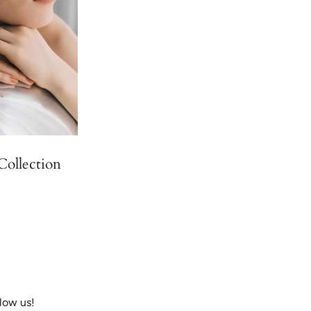
ollection
llow us!