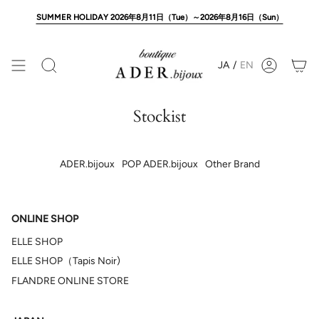
Skip
to
SUMMER HOLIDAY 2026年8月11日（Tue）～2026年8月16日（Sun）
content
JA
/
EN
Search
Account
Stockist
ADER.bijoux
POP ADER.bijoux
Other Brand
ONLINE SHOP
ELLE SHOP
ELLE SHOP（Tapis Noir)
FLANDRE ONLINE STORE