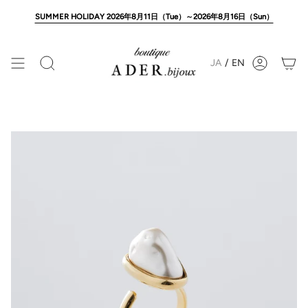
Skip
to
SUMMER HOLIDAY 2026年8月11日（Tue）～2026年8月16日（Sun）
content
JA
/
EN
Search
Account