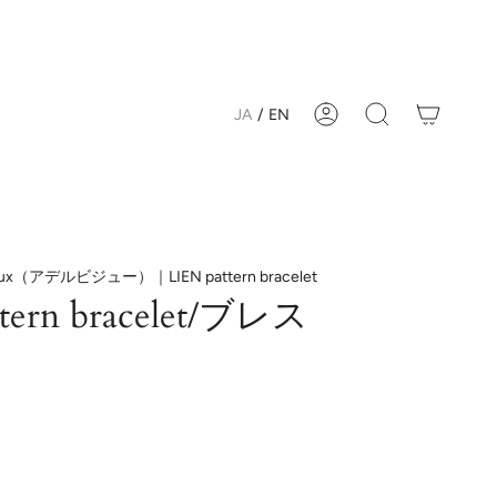
JA
/
EN
Account
Search
joux（アデルビジュー）｜LIEN pattern bracelet
ttern bracelet/ブレス