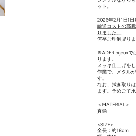
ット。
2026年2月1日
輸送コストの高騰
りました。
何卒ご理解賜りま
※ADER.bij
ります。
メッキ仕上げをし
作業で、メタルが
す。
なお、拭き取りは
ます。予めご了承
＜MATERIAL＞
真鍮
<SIZE>
全長：約18cm