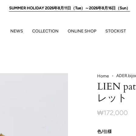
SUMMER HOLIDAY 2026年8月11日（Tue）～2026年8月16日（Sun）
NEWS
COLLECTION
ONLINE SHOP
STOCKIST
ADER.bi
Home
LIEN pa
レット
₩172,000
色/仕様