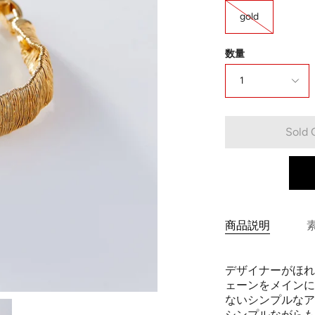
gold
数量
1
Sold 
商品説明
デザイナーがほれ
ェーンをメインに
ないシンプルな
シンプルながらも