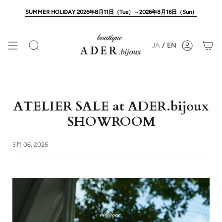
Skip
to
SUMMER HOLIDAY 2026年8月11日（Tue）～2026年8月16日（Sun）
content
JA
/
EN
Search
Account
ATELIER SALE at ADER.bijoux
SHOWROOM
3月 06, 2025