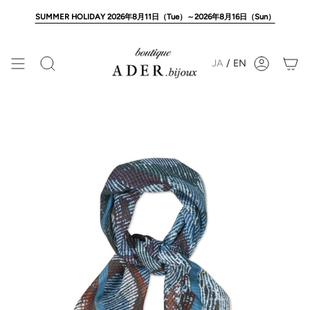
Skip
to
SUMMER HOLIDAY 2026年8月11日（Tue）～2026年8月16日（Sun）
content
JA
/
EN
Search
Account