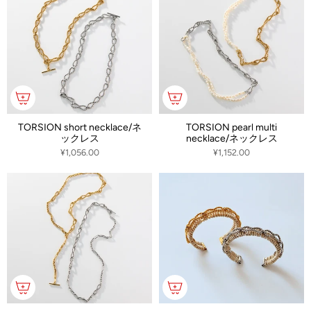
TORSION short necklace/ネ
TORSION pearl multi
ックレス
necklace/ネックレス
¥1,056.00
¥1,152.00