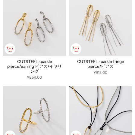
CUTSTEEL sparkle
CUTSTEEL sparkle fringe
pierce/earring ピアス/イヤリ
pierce/ピアス
ング
¥912.00
¥864.00