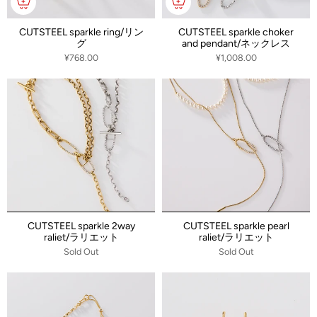
CUTSTEEL sparkle ring/リン
CUTSTEEL sparkle choker
グ
and pendant/ネックレス
¥768.00
¥1,008.00
CUTSTEEL sparkle 2way
CUTSTEEL sparkle pearl
raliet/ラリエット
raliet/ラリエット
Sold Out
Sold Out