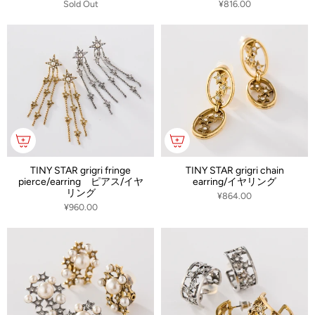
Sold Out
¥816.00
TINY STAR grigri fringe
TINY STAR grigri chain
pierce/earring ピアス/イヤ
earring/イヤリング
リング
¥864.00
¥960.00