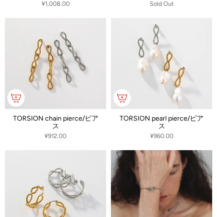
¥1,008.00
Sold Out
TORSION chain pierce/ピア
TORSION pearl pierce/ピア
ス
ス
¥912.00
¥960.00