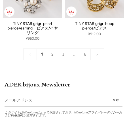
TINY STAR grigri pearl
TINY STAR grigri hoop
pierce/earring ピアス/イヤ
pierce/ピアス
リング
¥912.00
¥960.00
1
次
1
2
3
…
6
»
ADER.bijoux Newsletter
登録
このサイトはhCaptchaによって保護されており、hCaptcha
プライバシーポリシー
お
よび
利用規約
が適用されます。