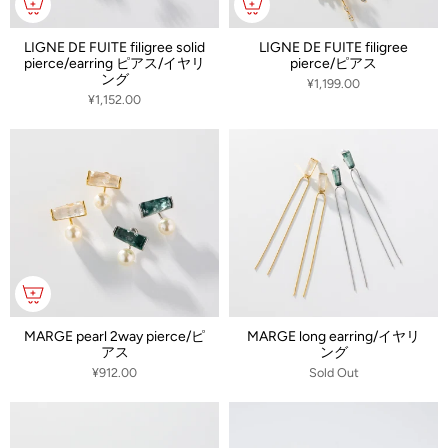
LIGNE DE FUITE filigree solid
LIGNE DE FUITE filigree
pierce/earring ピアス/イヤリ
pierce/ピアス
ング
¥1,199.00
¥1,152.00
MARGE pearl 2way pierce/ピ
MARGE long earring/イヤリ
アス
ング
¥912.00
Sold Out