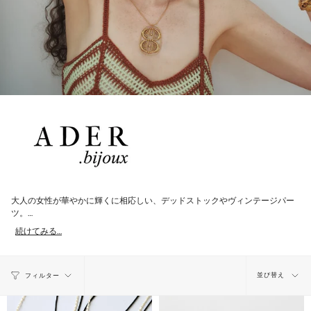
大人の女性が華やかに輝くに相応しい、デッドストックやヴィンテージパー
ツ。
時を経て受け継がれてきた物が持つ艶やかな存在感が、
続けてみる…
ワードローブで長く愛され続けるものでありますように。
※ブランド名のアデルは、〈艶やか〉が語源。 身に着けることで豊な色を纏
並
えますようにという願いを込めて。
並び替え
フィルター
び
designer 英里・リストリ
パリのコスチュームジュエリーブランドでのデザイナー経験、