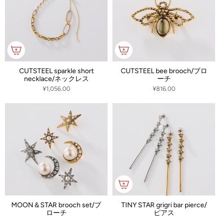
CUTSTEEL sparkle short
CUTSTEEL bee brooch/ブロ
necklace/ネックレス
ーチ
¥1,056.00
¥816.00
MOON＆STAR brooch set/ブ
TINY STAR grigri bar pierce/
ローチ
ピアス