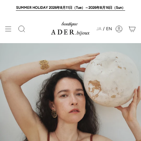
Skip
to
SUMMER HOLIDAY 2026年8月11日（Tue）～2026年8月16日（Sun）
content
JA
/
EN
Search
Account