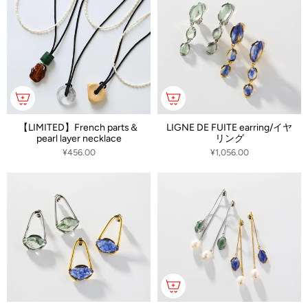
替
西洋美術史を学んだ後2011年よりADERをスタート。
2013年S/S collectionより本格的にコレクションを発表する。
え
ヨーロッパの素材を合わせながら、ラタンなどの天然素材や高い技術力を要
する線加工デザインなど独特のデザインを発表している。
【LIMITED】French parts＆
LIGNE DE FUITE earring/イヤ
pearl layer necklace
リング
¥456.00
¥1,056.00