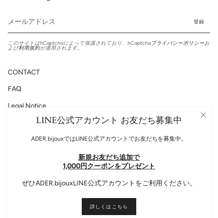
登録
このサイトはhCaptchaによって保護されており、hCaptcha
プライバシーポリシー
お
よび
利用規約
が適用されます。
CONTACT
FAQ
Legal Notice
LINE公式アカウント お友だち募集中
Privacy Policy
ADER.bijouxではLINE公式アカウントでお友だちを募集中。
新規お友だち追加で
Please follow us!
1,000円クーポンをプレゼント
Instagram
Facebook
ぜひADER.bijouxLINE公式アカウントをご利用ください。
Language
日本語
詳しくはこちら