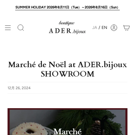
Skip
to
SUMMER HOLIDAY 2026年8月11日（Tue）～2026年8月16日（Sun）
content
JA
/
EN
Search
Account
Marché de Noël at ADER.bijoux
SHOWROOM
12月 26, 2024