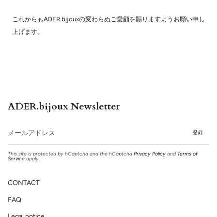
これからもADER.bijouxの変わらぬご愛顧を賜りますようお願い申し
上げます。
ADER.bijoux Newsletter
登録
This site is protected by hCaptcha and the hCaptcha
Privacy Policy
and
Terms of
Service
apply.
CONTACT
FAQ
Legal notice