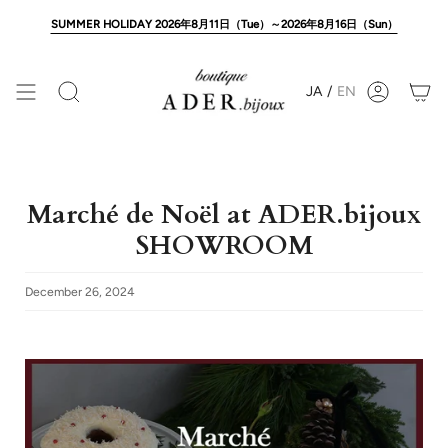
Skip
to
SUMMER HOLIDAY 2026年8月11日（Tue）～2026年8月16日（Sun）
content
JA
/
EN
Search
Account
Marché de Noël at ADER.bijoux
SHOWROOM
December 26, 2024