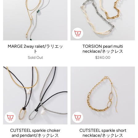
MARGE 2way raliet/ラリエッ
TORSION pearl multi
ト
necklace/ネックレス
Sold Out
$240.00
CUTSTEEL sparkle choker
CUTSTEEL sparkle short
and pendant/ネックレス
necklace/ネックレス