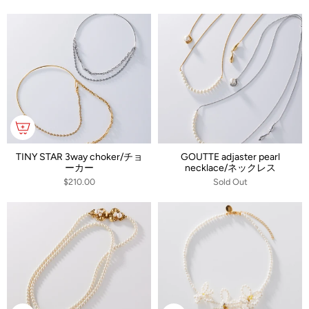
TINY STAR 3way choker/チョ
GOUTTE adjaster pearl
ーカー
necklace/ネックレス
$210.00
Sold Out