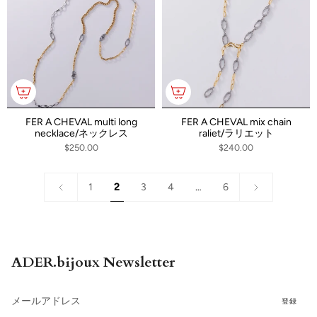
FER A CHEVAL multi long
FER A CHEVAL mix chain
necklace/ネックレス
raliet/ラリエット
$250.00
$240.00
«
Next
1
2
3
4
…
6
Previous
»
ADER.bijoux Newsletter
登録