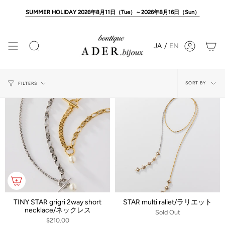
Skip
to
SUMMER HOLIDAY 2026年8月11日（Tue）～2026年8月16日（Sun）
content
JA
/
EN
Search
Account
Sort
SORT BY
FILTERS
by
TINY STAR grigri 2way short
STAR multi raliet/ラリエット
necklace/ネックレス
Sold Out
$210.00