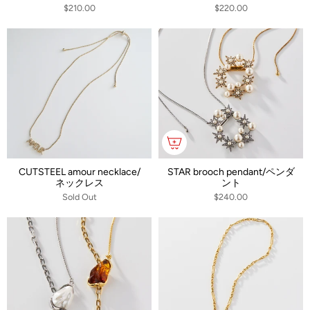
$210.00
$220.00
CUTSTEEL amour necklace/
STAR brooch pendant/ペンダ
ネックレス
ント
Sold Out
$240.00